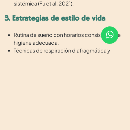
sistémica (Fu et al. 2021).
3. Estrategias de estilo de vida
Rutina de sueño con horarios consistentes e
higiene adecuada.
Técnicas de respiración diafragmática y
meditación guiada.
Ejercicio físico moderado, principalmente
caminatas de 30 minutos diarios.
Evolución y resultados
El seguimiento se realizó durante 6 meses, con
consultas mensuales y evaluación de variables