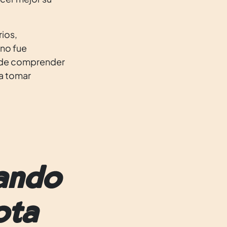
rios,
 no fue
ad de comprender
ra tomar
uando
ota