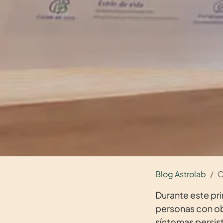
Blog Astrolab
C
Durante este p
personas con ob
síntomas persis