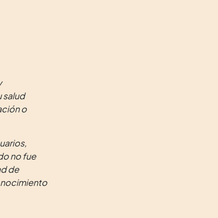
y
 salud
ación o
uarios,
do no fue
ad de
conocimiento