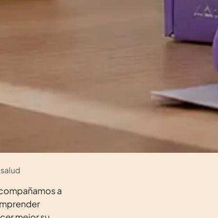
 salud
 acompañamos a
comprender
cer mejor su