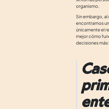
organismo.
Sin embargo, al 
encontramos un p
únicamente el re
mejor cómo func
decisiones más 
Cas
pri
ent