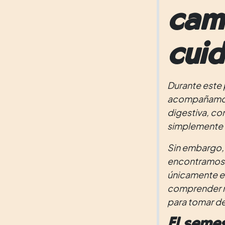
cam
cuid
Durante este
acompañamos 
digestiva, co
simplemente 
Sin embargo, 
encontramos u
únicamente el 
comprender me
para tomar de