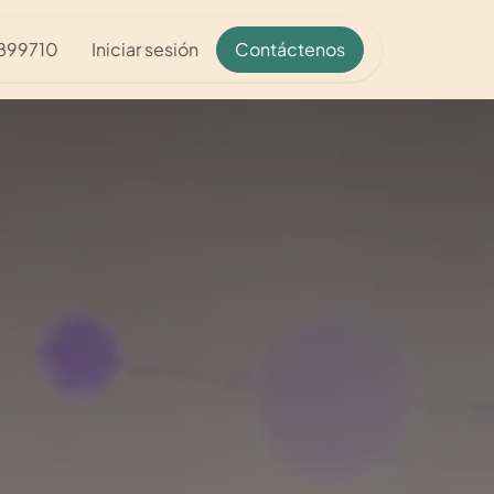
2899710
Iniciar sesión
Contáctenos