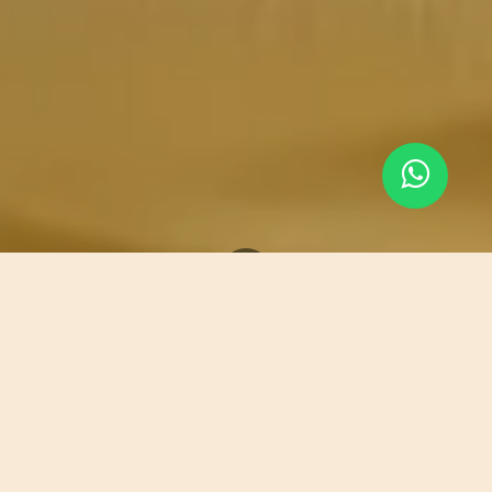
Blog Astrolab
Efectos sobre el microbioma infantil validado científicamente por EAFIT - Astrolab
¿Qué encontrarás en este