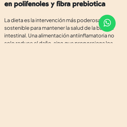
en polifenoles y fibra prebiótica
La dieta es la intervención más poderosa y
sostenible para mantener la salud de la barrera
intestinal. Una alimentación antiinflamatoria no
solo reduce el daño, sino que proporciona los
sustratos necesarios para la reparación y el
mantenimiento de la integridad epitelial.
Componentes clave:
Fibra prebiótica y almidón resistente: Alimentan
bacterias beneficiosas que producen butirato, el
principal combustible de los colonocitos y
regulador de las uniones estrechas.
• Fuentes: verduras de hoja verde, alcachofas,
espárragos, cebolla, ajo, puerros, legumbres,